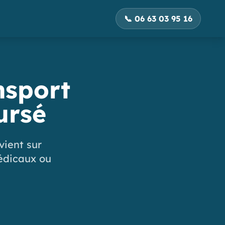
📞 06 63 03 95 16
nsport
ursé
vient sur
médicaux ou