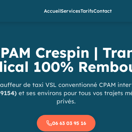
Accueil
Services
Tarifs
Contact
PAM Crespin | Tra
ical 100% Rembo
auffeur de taxi VSL conventionné CPAM inter
59154)
et ses environs pour tous vos trajets 
privés.
06 63 03 95 16