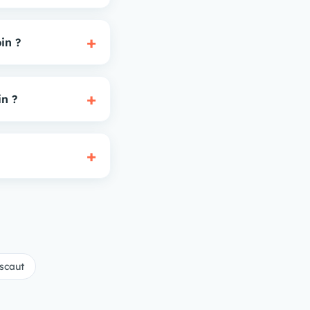
+
in ?
+
n ?
+
Escaut