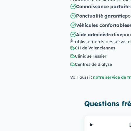
Connaissance parfaite
Ponctualité garantie
po
Véhicules confortables
Aide administrative
pou
Établissements desservis d
CH de Valenciennes
Clinique Tessier
Centres de dialyse
Voir aussi :
notre service de t
Questions fr