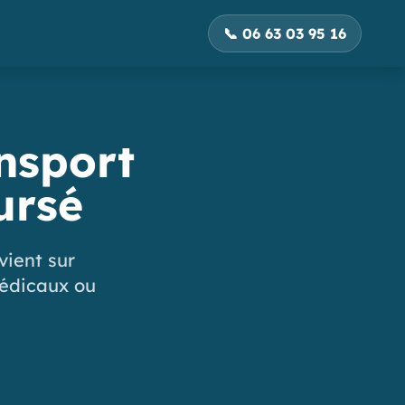
📞 06 63 03 95 16
nsport
ursé
vient sur
médicaux ou