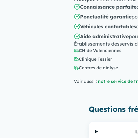
Connaissance parfaite
Ponctualité garantie
po
Véhicules confortables
Aide administrative
pou
Établissements desservis
CH de Valenciennes
Clinique Tessier
Centres de dialyse
Voir aussi :
notre service de t
Questions f
L