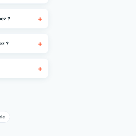
+
ez ?
+
ez ?
+
ble