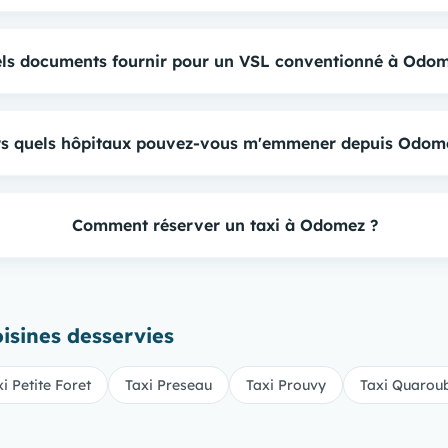
ls documents fournir pour un VSL conventionné à Odom
rs quels hôpitaux pouvez-vous m'emmener depuis Odom
Comment réserver un taxi à Odomez ?
sines desservies
i Petite Foret
Taxi Preseau
Taxi Prouvy
Taxi Quarou