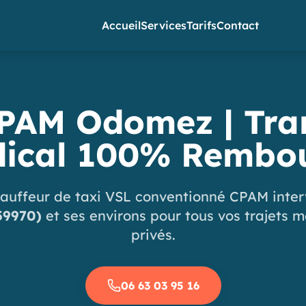
Accueil
Services
Tarifs
Contact
PAM Odomez | Tra
ical 100% Rembo
auffeur de taxi VSL conventionné CPAM inter
59970)
et ses environs pour tous vos trajets 
privés.
06 63 03 95 16